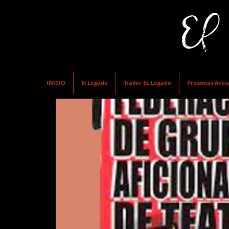
El Te
INICIO
El Legado
Trailer EL Legado
Proximas Actu