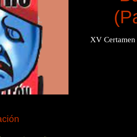
(P
XV Certamen
ación