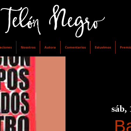
lón Negro
aciones
Nosotros
Autora
Comentarios
Estuvimos
Premi
sáb, 
Ba