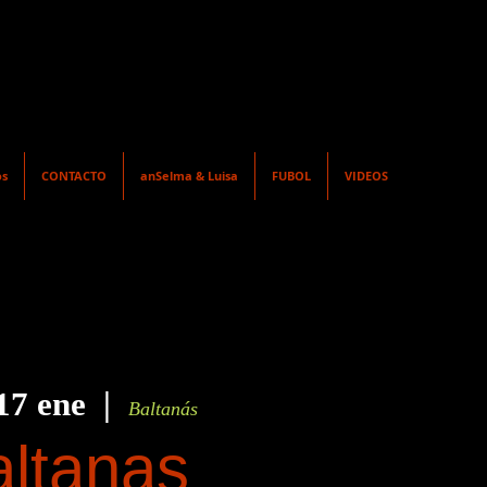
os
CONTACTO
anSelma & Luisa
FUBOL
VIDEOS
17 ene
  |  
Baltanás
ltanas