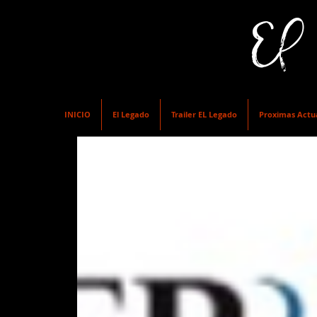
El Te
INICIO
El Legado
Trailer EL Legado
Proximas Actu