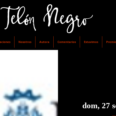
lón Negro
aciones
Nosotros
Autora
Comentarios
Estuvimos
Premi
dom, 27 s