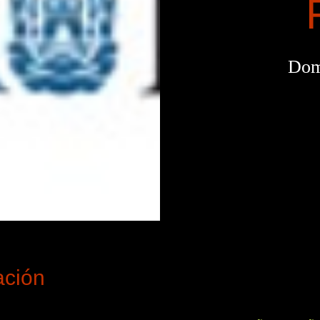
Dom
ación