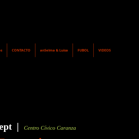
os
CONTACTO
anSelma & Luisa
FUBOL
VIDEOS
ept
  |  
Centro Cívico Caranza