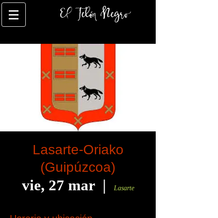
El Telón Negro
Lasarte-Oriako
(Guipúzcoa)
vie, 27 mar
  |  
Lasarte